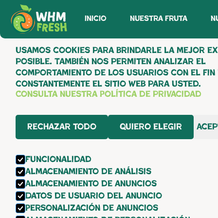
inicio
nuestra fruta
n
Configuración de cookies
Usamos cookies para brindarle la mejor ex
Nuestra F
posible. También nos permiten analizar el
comportamiento de los usuarios con el fin
constantemente el sitio web para usted.
Consulta nuestra Política de privacidad
En Agrícola León cultivamos más de 1
de uvas de mesa, incluidas las varie
Rechazar todo
Quiero elegir
Acep
Celebration, Allison, Red Globe, Sweet
Autumn Royal, y otras 24 hectáreas de
producción de uvas frescas destinad
Funcionalidad
de uvas secas (pasas).
Almacenamiento de análisis
Almacenamiento de anuncios
Datos de usuario del anuncio
Personalización de anuncios